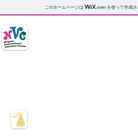
このホームページは
.com
を使って作成さ
特定非営利活動法人
​新潟国際ボランティアセン
Home
NVCについて
事業概要
企業連携
NVCのメンバー
N
V
Cでは、新規の会員さん、サポーターさんを