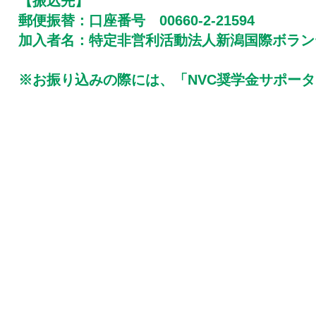
【振込先】
郵便振替：口座番号 00660-2-21594
加入者名：特定非営利活動法人新潟国際ボラン
​※お振り込みの際には、「NVC奨学金サポー
【サポーターさんの声】
​株式会社イソメディカルシステムズ
→前々から社会貢献活動がしたいと
係」であり、また東南アジアだけでなく
がりに共感した。
“医療”と“ボランティア”はとも
このサポーター制度の奨学金事業に参